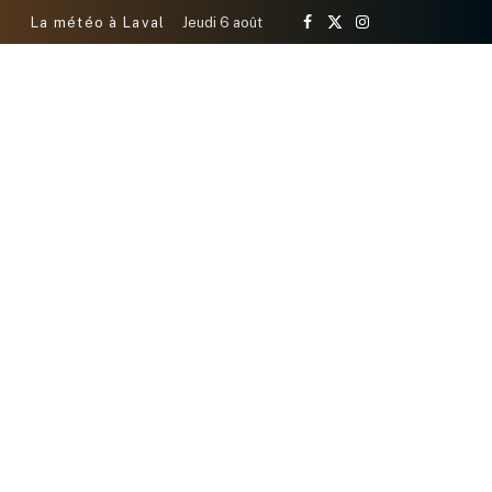
La météo à Laval
Jeudi 6 août
Facebook
X
Instagram
(Twitter)