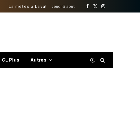
La météo à Laval
Jeudi 6 août
Facebook
X
Instagram
(Twitter)
CL Plus
Autres