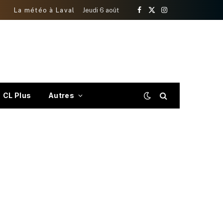
La météo à Laval
Jeudi 6 août
Facebook
X
Instagram
(Twitter)
CL Plus
Autres