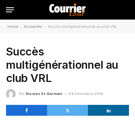
-
-
Home
Actualités
Succès multigénérationnel au club VRL
Succès
multigénérationnel au
club VRL
Par
Nicolas St-Germain
24 Décembre 2018