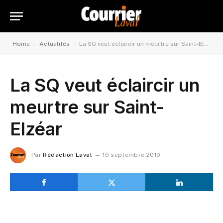
-
-
Home
Actualités
La SQ veut éclaircir un meurtre sur Saint-Elzéar
La SQ veut éclaircir un
meurtre sur Saint-
Elzéar
Par
Rédaction Laval
10 septembre 2019