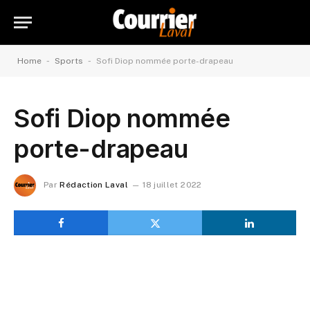
-
-
Home
Sports
Sofi Diop nommée porte-drapeau
Sofi Diop nommée
porte-drapeau
Par
Rédaction Laval
18 juillet 2022