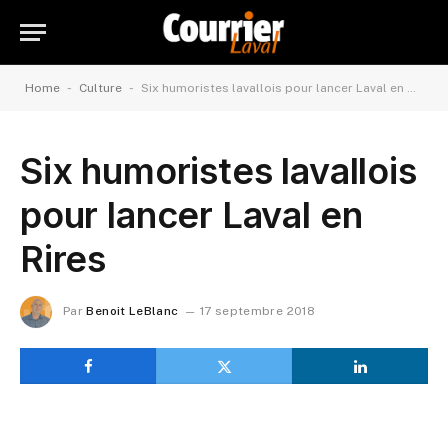
-
-
Home
Culture
Six humoristes lavallois pour lancer Laval en Rires
Six humoristes lavallois
pour lancer Laval en
Rires
Par
Benoit LeBlanc
17 septembre 2018