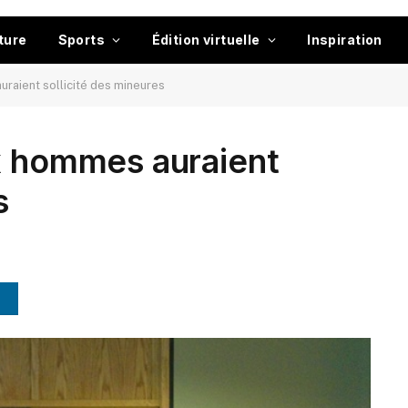
ture
Sports
Édition virtuelle
Inspiration
uraient sollicité des mineures
x hommes auraient
s