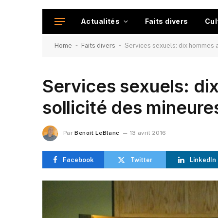
Actualités
Faits divers
Cul
-
-
Home
Faits divers
Services sexuels: dix hommes a
Services sexuels: di
sollicité des mineure
Par
Benoit LeBlanc
13 avril 2016
Facebook
Twitter
LinkedIn