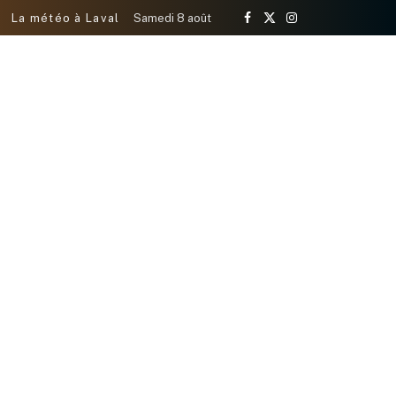
La météo à Laval
Samedi 8 août
Facebook
X
Instagram
(Twitter)