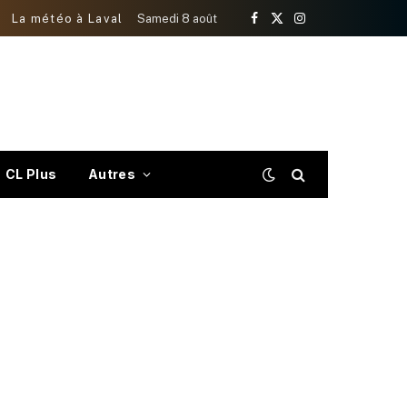
La météo à Laval
Samedi 8 août
Facebook
X
Instagram
(Twitter)
CL Plus
Autres