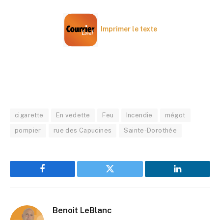
Imprimer le texte
cigarette
En vedette
Feu
Incendie
mégot
pompier
rue des Capucines
Sainte-Dorothée
Facebook
Twitter
LinkedIn
Benoit LeBlanc