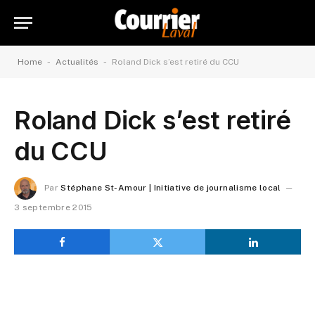
-
-
Home
Actualités
Roland Dick s’est retiré du CCU
Roland Dick s’est retiré
du CCU
Par
Stéphane St-Amour | Initiative de journalisme local
3 septembre 2015