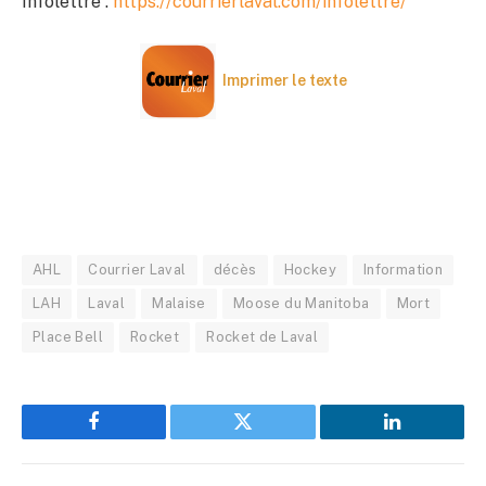
Infolettre :
https://courrierlaval.com/infolettre/
Imprimer le texte
AHL
Courrier Laval
décès
Hockey
Information
LAH
Laval
Malaise
Moose du Manitoba
Mort
Place Bell
Rocket
Rocket de Laval
Facebook
Twitter
LinkedIn