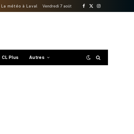
La météo à Laval
Vendredi 7 août
Facebook
X
Instagram
(Twitter)
CL Plus
Autres