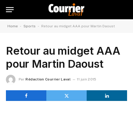
-
-
Home
Sports
Retour au midget AAA pour Martin Daoust
Retour au midget AAA
pour Martin Daoust
Par
Rédaction Courrier Laval
11 juin 2015