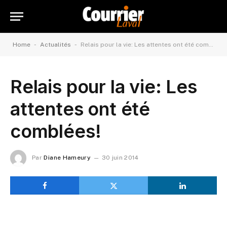
-
-
Home
Actualités
Relais pour la vie: Les attentes ont été comblées!
Relais pour la vie: Les
attentes ont été
comblées!
Par
Diane Hameury
30 juin 2014