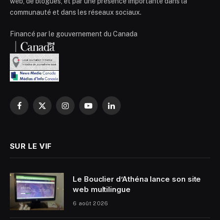
web, de blogues, et par une présence importante dans la
communauté et dans les réseaux sociaux.
Financé par le gouvernement du Canada
Facebook
X
Instagram
YouTube
LinkedIn
(Twitter)
SUR LE VIF
Le Bouclier d’Athéna lance son site
web multilingue
6 août 2026