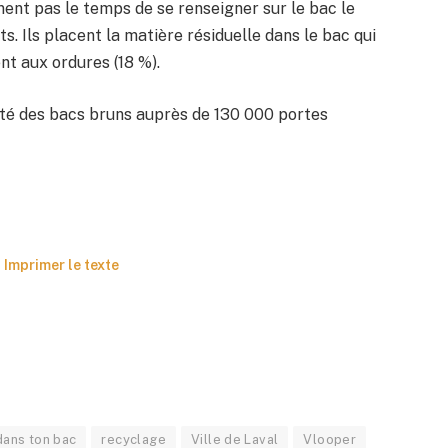
nent pas le temps de se renseigner sur le bac le
s. Ils placent la matière résiduelle dans le bac qui
ent aux ordures (18 %).
é des bacs bruns auprès de 130 000 portes
Imprimer le texte
dans ton bac
recyclage
Ville de Laval
Vlooper