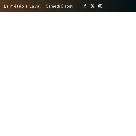
La météo à Laval
Samedi 8 août
Facebook
X
Instagram
(Twitter)