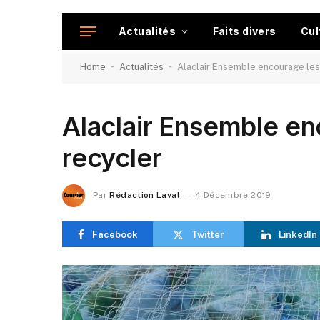
Actualités
Faits divers
Cul
-
-
Home
Actualités
Alaclair Ensemble encourage les 
Alaclair Ensemble en
recycler
Par
Rédaction Laval
4 Décembre 2019
Facebook
Twitter
LinkedIn