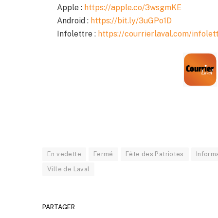
Apple :
https://apple.co/3wsgmKE
Android :
https://bit.ly/3uGPo1D
Infolettre :
https://courrierlaval.com/infolet
En vedette
Fermé
Fête des Patriotes
Inform
Ville de Laval
PARTAGER