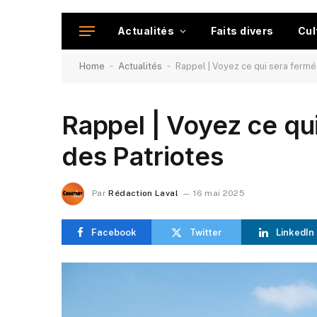
Actualités
Faits divers
Cul
-
-
Home
Actualités
Rappel | Voyez ce qui sera fermé
Rappel | Voyez ce qui
des Patriotes
Par
Rédaction Laval
16 mai 2025
Facebook
Twitter
LinkedIn