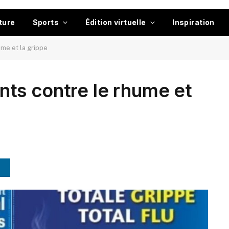
ture
Sports
Édition virtuelle
Inspiration
me et la grippe
ts contre le rhume et