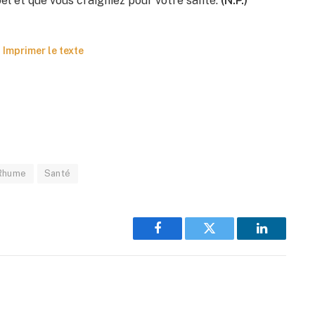
ppel et que vous craigniez pour votre santé.
(N.P.)
Imprimer le texte
Rhume
Santé
Facebook
Twitter
LinkedIn