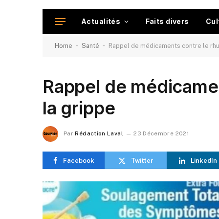
Actualités
Faits divers
Cul
-
-
Home
Santé
Rappel de médicaments contre le rhu
Rappel de médicamen
la grippe
Par
Rédaction Laval
23 Décembre 2021
Facebook
Twitter
LinkedIn