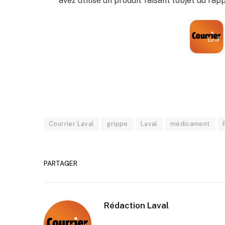
avez utilisé un produit faisant l’objet du ra
Courrier Laval
grippe
Laval
médicament
PARTAGER
Rédaction Laval