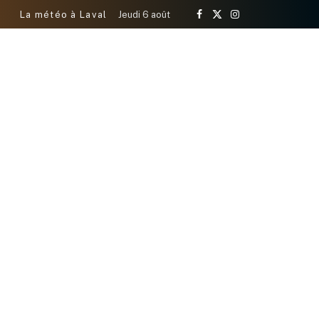
La météo à Laval
Jeudi 6 août
Facebook
X
Instagram
(Twitter)