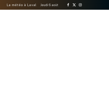
La météo à Laval
Jeudi 6 août
Facebook
X
Instagram
(Twitter)