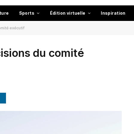
ture
Sports
Édition virtuelle
Inspiration
omité exécutif
isions du comité