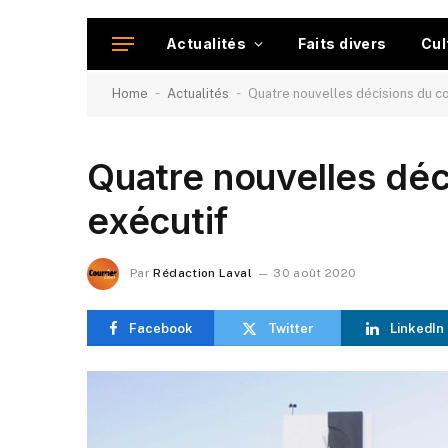
Actualités
Faits divers
Cul
-
-
Home
Actualités
Quatre nouvelles décisions du c
Quatre nouvelles déc
exécutif
Par
Rédaction Laval
30 août 2020
Facebook
Twitter
LinkedIn