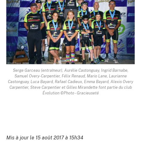
Serge Garceau (entraîneur), Aurélie Castonguay, Ingrid Barnabe,
Samuel Overy-Carpentier, Félix Renaud, Mario Lane, Laurianne
Castonguay, Luca Bayard, Rafael Cadieux, Emma Bayard, Alexis Overy
Carpentier, Steve Carpentier et Gilles Mirandette font partie du club
Évolution ©Photo - Gracieuseté
Mis à jour le 15 août 2017 à 15h34