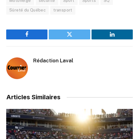
Motoneige
sécurité
Sport
Sports
SQ
Sûreté du Québec
transport
Facebook
Twitter
LinkedIn
Rédaction Laval
Articles Similaires