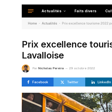
Actualités
Faits divers
Cul
-
-
Home
Actualités
Prix excellence tourisme 2022 p
Prix excellence tour
Lavalloise
Par
Nicholas Pereira
29 octobre 2022
Facebook
Twitter
LinkedIn