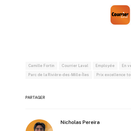
Camille Fortin
Courrier Laval
Employée
En v
Parc de la Rivière-des-Mille-Îles
Prix excellence t
PARTAGER
Nicholas Pereira