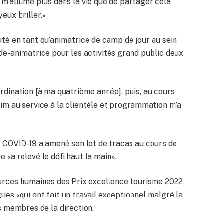
ui m’allume plus dans la vie que de partager cela
yeux briller.»
buté en tant qu’animatrice de camp de jour au sein
ide-animatrice pour les activités grand public deux
oordination [à ma quatrième année], puis, au cours
érim au service à la clientèle et programmation m’a
la COVID-19 a amené son lot de tracas au cours de
 «a relevé le défi haut la main».
ources humaines des Prix excellence tourisme 2022
ues «qui ont fait un travail exceptionnel malgré la
s membres de la direction.