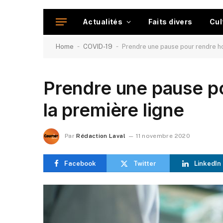
Actualités
Faits divers
Cul
-
-
Home
COVID-19
Prendre une pause pour rendre h
Prendre une pause p
la première ligne
Par
Rédaction Laval
11 novembre 2020
Facebook
Twitter
LinkedIn