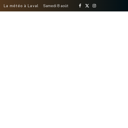
La météo à Laval
Samedi 8 août
Facebook
X
Instagram
(Twitter)