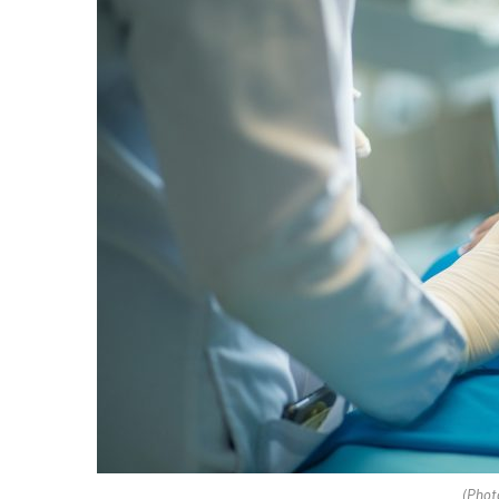
(Phot