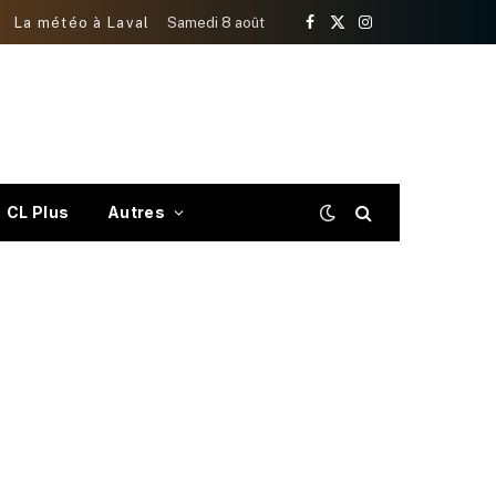
La météo à Laval
Samedi 8 août
Facebook
X
Instagram
(Twitter)
CL Plus
Autres