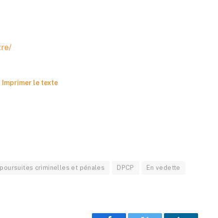
tre/
Imprimer le texte
poursuites criminelles et pénales
DPCP
En vedette