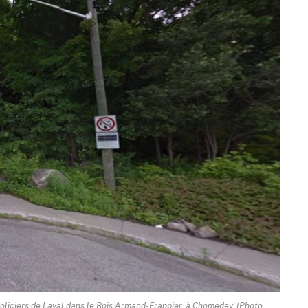
oliciers de Laval dans le Bois Armand-Frappier, à Chomedey. (Photo