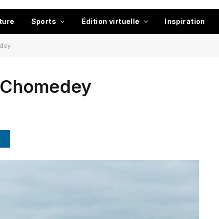
ture
Sports
Édition virtuelle
Inspiration
edey
 à Chomedey