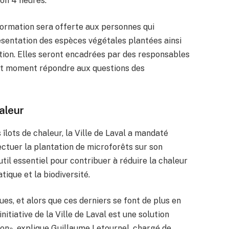
ron 4 heures.
 formation sera offerte aux personnes qui
résentation des espèces végétales plantées ainsi
ation. Elles seront encadrées par des responsables
ut moment répondre aux questions des
haleur
 îlots de chaleur, la Ville de Laval a mandaté
ctuer la plantation de microforêts sur son
util essentiel pour contribuer à réduire la chaleur
tique et la biodiversité.
s, et alors que ces derniers se font de plus en
nitiative de la Ville de Laval est une solution
on», explique Guillaume Letournel, chargé de