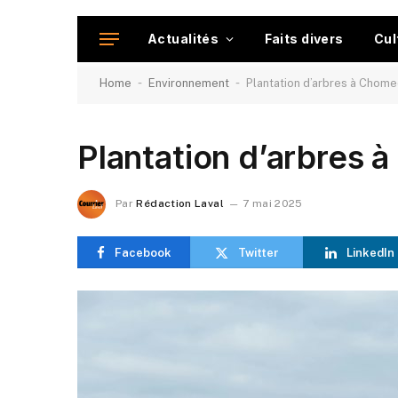
Actualités
Faits divers
Cul
-
-
Home
Environnement
Plantation d’arbres à Chom
Plantation d’arbres
Par
Rédaction Laval
7 mai 2025
Facebook
Twitter
LinkedIn