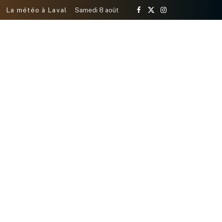
La météo à Laval
Samedi 8 août
Facebook
X
Instagram
(Twitter)