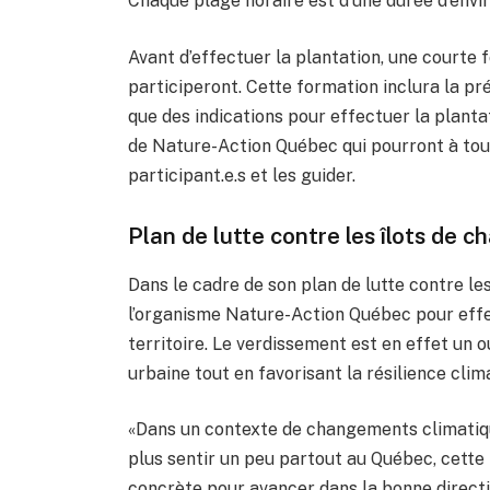
Chaque plage horaire est d’une durée d’envi
Avant d’effectuer la plantation, une courte
participeront. Cette formation inclura la p
que des indications pour effectuer la plant
de Nature-Action Québec qui pourront à to
participant.e.s et les guider.
Plan de lutte contre les îlots de c
Dans le cadre de son plan de lutte contre les
l’organisme Nature-Action Québec pour effe
territoire. Le verdissement est en effet un o
urbaine tout en favorisant la résilience clima
«Dans un contexte de changements climatique
plus sentir un peu partout au Québec, cette i
concrète pour avancer dans la bonne directi