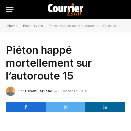
-
-
Home
Faits divers
Piéton happé mortellement sur l’autoroute 15
Piéton happé
mortellement sur
l’autoroute 15
Par
Benoit LeBlanc
21 octobre 2014