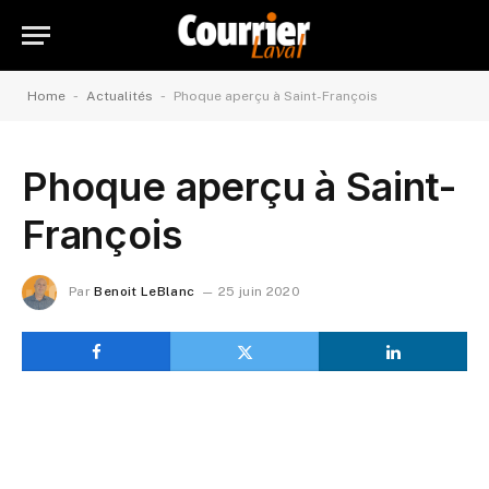
-
-
Home
Actualités
Phoque aperçu à Saint-François
Phoque aperçu à Saint-
François
Par
Benoit LeBlanc
25 juin 2020