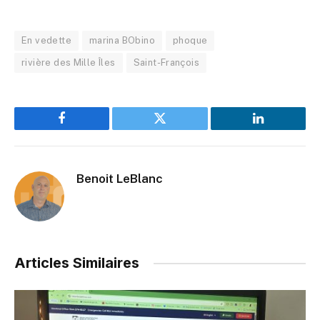
En vedette
marina BObino
phoque
rivière des Mille Îles
Saint-François
Facebook
Twitter
LinkedIn
Benoit LeBlanc
Articles Similaires