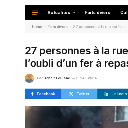
Actualités
Faits divers
Cul
-
-
Home
Faits divers
27 personnes à la rue après un f
27 personnes à la rue
l’oubli d’un fer à rep
Par
Benoit LeBlanc
2 avril 2024
Facebook
Twitter
LinkedIn