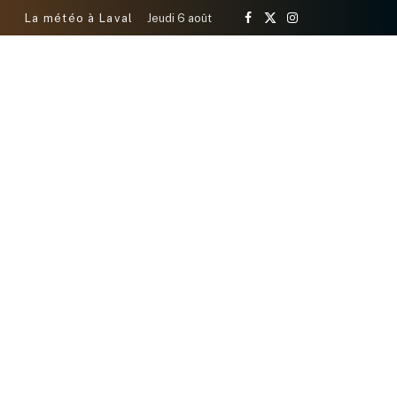
La météo à Laval
Jeudi 6 août
Facebook
X
Instagram
(Twitter)