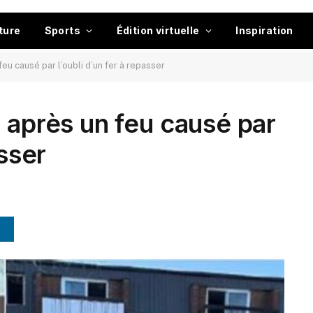
ture
Sports
Édition virtuelle
Inspiration
eu causé par l’oubli d’un fer à repasser
 après un feu causé par
asser