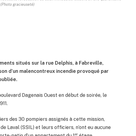
 (Photo gracieuseté)
ents situés sur la rue Delphis, à Fabreville,
son d’un malencontreux incendie provoqué par
ubliée.
 boulevard Dagenais Ouest en début de soirée, le
911.
iers des 30 pompiers assignés à cette mission,
de Laval (SSIL) et leurs officiers, n’ont eu aucune
er
porte-patio d’un appartement du 1
étage.