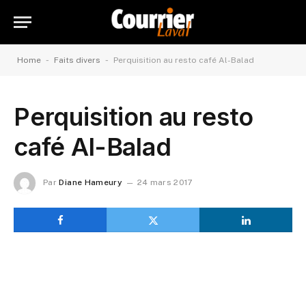
-
-
Home
Faits divers
Perquisition au resto café Al-Balad
Perquisition au resto
café Al-Balad
Par
Diane Hameury
24 mars 2017