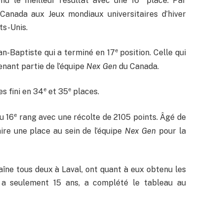
nu le meilleur résultat avec une 16
place. Par
 Canada aux Jeux mondiaux universitaires d’hiver
ts-Unis.
e
an-Baptiste qui a terminé en 17
position. Celle qui
enant partie de l’équipe
Nex Gen
du Canada.
e
e
s fini en 34
et 35
places.
e
u 16
rang avec une récolte de 2105 points. Âgé de
aire une place au sein de l’équipe
Nex Gen
pour la
traîne tous deux à Laval, ont quant à eux obtenu les
i a seulement 15 ans, a complété le tableau au