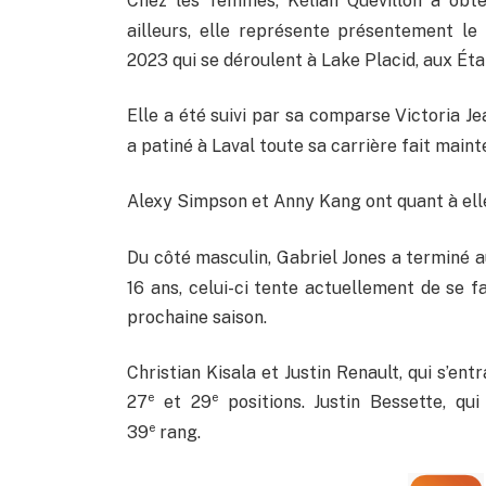
Chez les femmes, Kélian Quevillon a obte
ailleurs, elle représente présentement le
2023 qui se déroulent à Lake Placid, aux Éta
Elle a été suivi par sa comparse Victoria Je
a patiné à Laval toute sa carrière fait maint
Alexy Simpson et Anny Kang ont quant à elle
Du côté masculin, Gabriel Jones a terminé a
16 ans, celui-ci tente actuellement de se f
prochaine saison.
Christian Kisala et Justin Renault, qui s’en
e
e
27
et 29
positions. Justin Bessette, qu
e
39
rang.