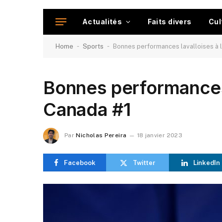
Actualités
Faits divers
Cul
-
-
Home
Sports
Bonnes performances lavalloises à 
Bonnes performances 
Canada #1
Par
Nicholas Pereira
18 janvier 2023
Facebook
Twitter
LinkedIn