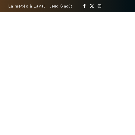
La météo à Laval
Jeudi 6 août
Facebook
X
Instagram
(Twitter)