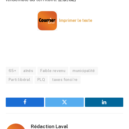
Imprimer le texte
65+
aînés
Faible revenu
municipalité
Parti libéral
PLQ
taxes fonci`re
Facebook
Twitter
LinkedIn
Rédaction Laval