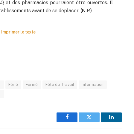
Q et des pharmacies pourraient être ouvertes. Il
tablissements avant de se déplacer.
(N.P.)
Imprimer le texte
e
Férié
Fermé
Fête du Travail
Information
é
Facebook
Twitter
LinkedIn