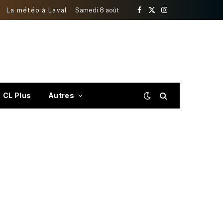
La météo à Laval
Samedi 8 août
Facebook
X
Instagram
(Twitter)
CL Plus
Autres