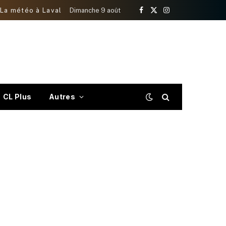
La météo à Laval
Dimanche 9 août
Facebook
X
Instagram
(Twitter)
CL Plus
Autres