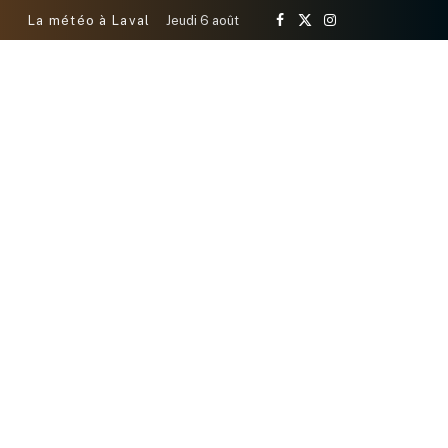
La météo à Laval
Jeudi 6 août
Facebook
X
Instagram
(Twitter)