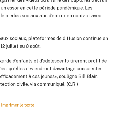
egistrer des vidéos ou à faire des captures d’écran
u un essor en cette période pandémique. Les
 de médias sociaux afin d’entrer en contact avec
eaux sociaux, plateformes de diffusion continue en
2 juillet au 8 août.
arde d’enfants et d’adolescents tireront profit de
réés, qu’elles deviendront davantage conscientes
fficacement à ces jeunes», souligne Bill Blair,
otection civile, via communiqué.
(C.R.)
Imprimer le texte