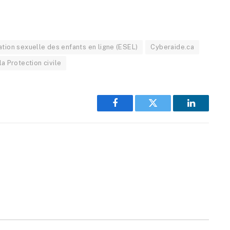
ation sexuelle des enfants en ligne (ESEL)
Cyberaide.ca
la Protection civile
Facebook
Twitter
LinkedIn