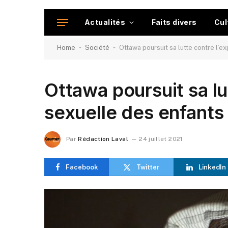
Actualités
Faits divers
Cul
-
-
Home
Société
Ottawa poursuit sa lutte contre l’ex
Ottawa poursuit sa lu
sexuelle des enfants 
Par
Rédaction Laval
24 juillet 2021
Facebook
Twitter
LinkedIn