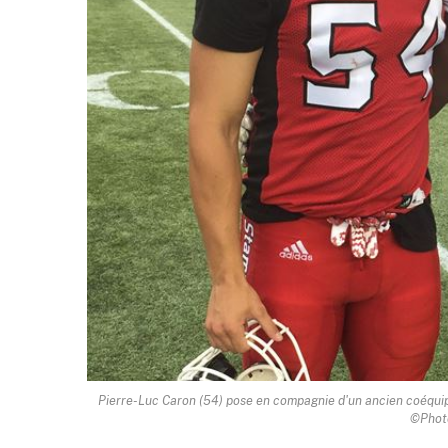
Pierre-Luc Caron (54) pose en compagnie d'un ancien coéqui
©Photo