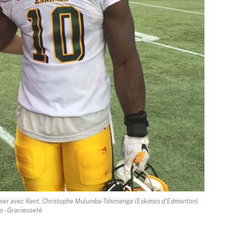
pier avec Kent, Christophe Mulumba-Tshimanga (Eskimos d'Edmonton).
 - Gracieuseté