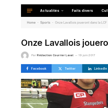
Actualités
Faits divers
Cul
-
-
Home
Sports
Onze Lavallois joueront dans la LCF
Onze Lavallois jouer
Par
Rédaction Courrier Laval
19 juin 2017
Facebook
Twitter
LinkedIn