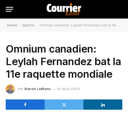
-
-
Home
Sports
Omnium canadien: Leylah Fernandez bat la 11e raquette mondiale
Omnium canadien:
Leylah Fernandez bat la
11e raquette mondiale
Par
Benoit LeBlanc
10 août 2023