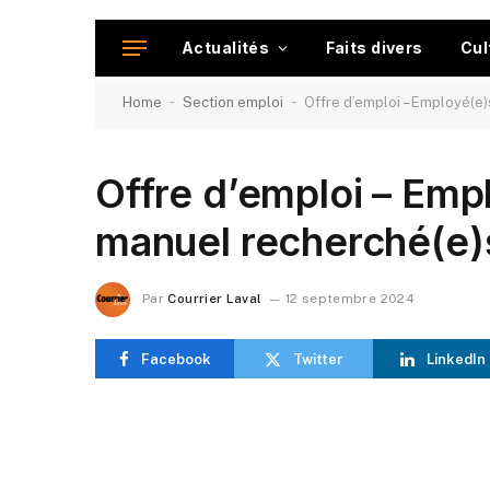
Actualités
Faits divers
Cul
-
-
Home
Section emploi
Offre d’emploi – Employé(e)
Offre d’emploi – Emp
manuel recherché(e)
Par
Courrier Laval
12 septembre 2024
Facebook
Twitter
LinkedIn