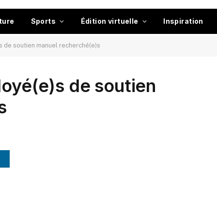
ture
Sports
Édition virtuelle
Inspiration
s de soutien manuel recherché(e)s
loyé(e)s de soutien
s