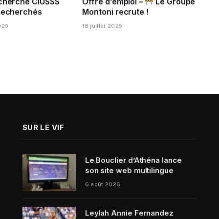
echerche CIUSSS
Offre d’emploi –
Le Groupe
 recherchés
Montoni recrute !
025
18 juillet 2025
SUR LE VIF
Le Bouclier d’Athéna lance
son site web multilingue
6 août 2026
Leylah Annie Fernandez