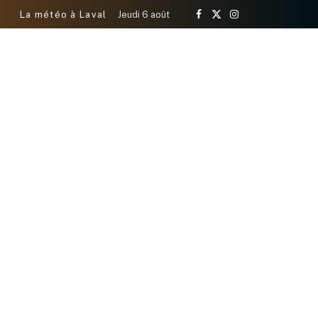
La météo à Laval
Jeudi 6 août
Facebook
X
Instagram
(Twitter)