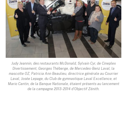
Judy Jeannin, des restaurants McDonald, Sylvain Cyr, de Cineplex
Divertissement, Georges Théberge, de Mercedes-Benz Laval, la
mascotte OZ, Patricia Ann Beaulieu, directrice générale au Courrier
Laval, Josée Lepage, du Club de gymnastique Laval Excellence, et
Mario Cantin, de la Banque Nationale, étaient présents au lancement
de la campagne 2013-2014 d'Objectif Zénith.