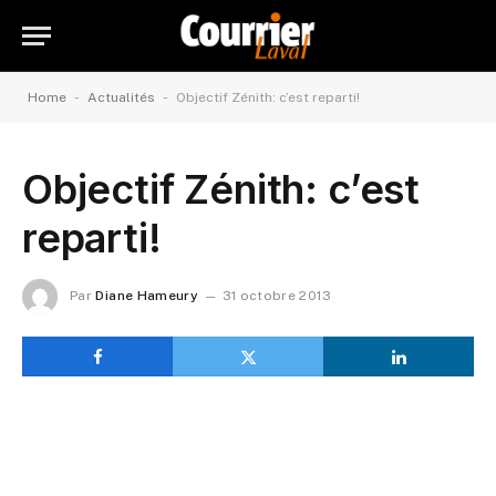
-
-
Home
Actualités
Objectif Zénith: c’est reparti!
Objectif Zénith: c’est
reparti!
Par
Diane Hameury
31 octobre 2013