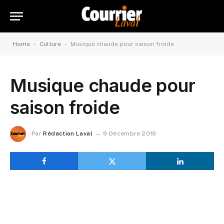
-
-
Home
Culture
Musique chaude pour saison froide
Musique chaude pour
saison froide
Par
Rédaction Laval
9 Décembre 2019