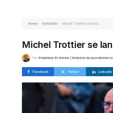
-
-
Home
Actualités
Michel Trottier se lance
Michel Trottier se la
Par
Stéphane St-Amour | Initiative de journalisme l
Facebook
Twitter
LinkedIn