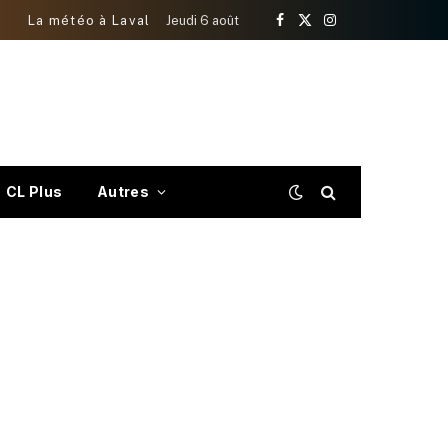
La météo à Laval
Jeudi 6 août
Facebook
X
Instagram
(Twitter)
CL Plus
Autres