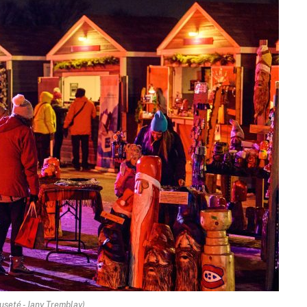
useté - Jany Tremblay)