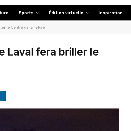
ture
Sports
Édition virtuelle
Inspiration
ler le Centre de la nature
Laval fera briller le