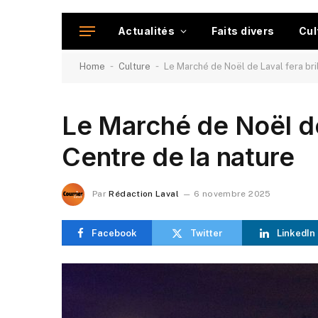
Actualités
Faits divers
Cul
-
-
Home
Culture
Le Marché de Noël de Laval fera bril
Le Marché de Noël de 
Centre de la nature
Par
Rédaction Laval
6 novembre 2025
Facebook
Twitter
LinkedIn