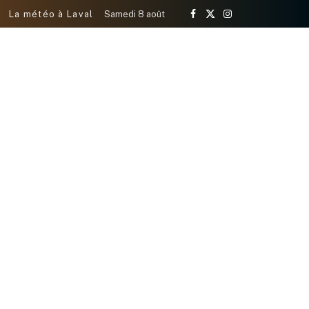
La météo à Laval
Samedi 8 août
Facebook
X
Instagram
(Twitter)