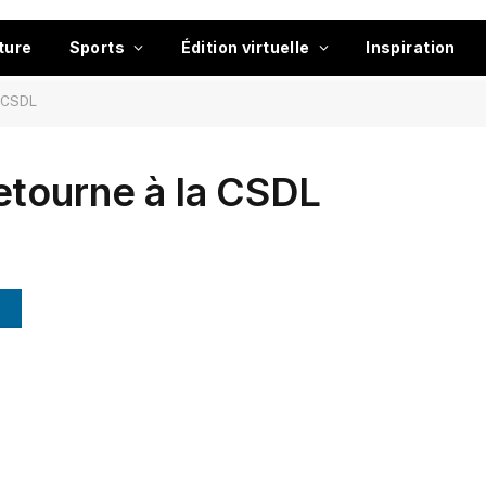
ture
Sports
Édition virtuelle
Inspiration
a CSDL
etourne à la CSDL