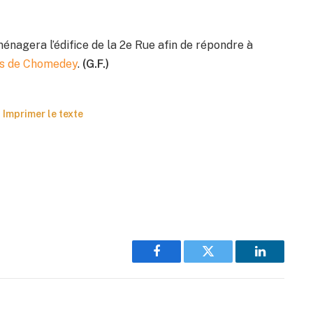
nagera l’édifice de la 2e Rue afin de répondre à
res de Chomedey
.
(G.F.)
Imprimer le texte
Facebook
Twitter
LinkedIn