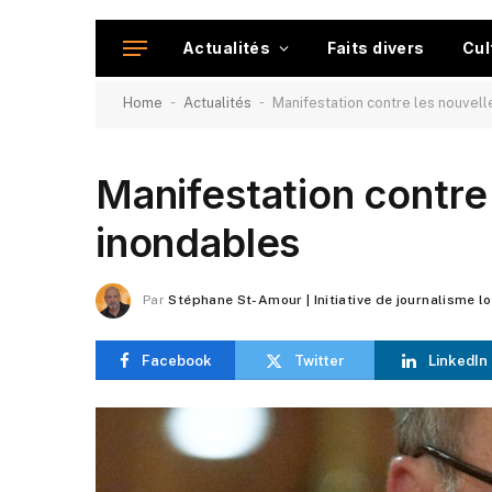
Actualités
Faits divers
Cul
-
-
Home
Actualités
Manifestation contre les nouvel
Manifestation contre
inondables
Par
Stéphane St-Amour | Initiative de journalisme l
Facebook
Twitter
LinkedIn