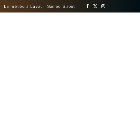
La météo à Laval
Samedi 8 août
Facebook
X
Instagram
(Twitter)