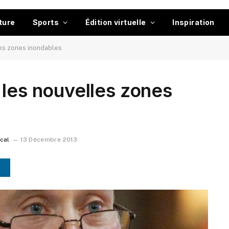
ture
Sports
Édition virtuelle
Inspiration
les zones inondables
 les nouvelles zones
ocal
13 Décembre 2013