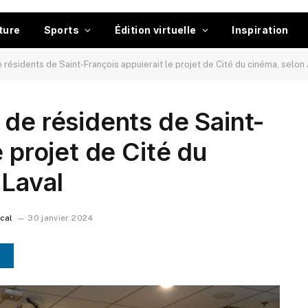
ture
Sports
Édition virtuelle
Inspiration
 résidents de Saint-François appuierait le projet de Cité du cinéma, selon 
 de résidents de Saint-
e projet de Cité du
 Laval
ocal
30 janvier 2024