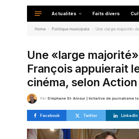
Actualités
Faits divers
Cul
-
-
Home
Politique municipale
Une «large majorité» de
Une «large majorité»
François appuierait l
cinéma, selon Action
Par
Stéphane St-Amour | Initiative de journalisme l
Facebook
Twitter
LinkedIn