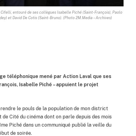
 Cifelli, entouré de ses collègues Isabelle Piché (Saint-François), Paolo
ey) et David De Cotis (Saint-Bruno). (Photo 2M.Media – Archives)
dage téléphonique mené par Action Laval que ses
rançois, Isabelle Piché – appuient le projet
prendre le pouls de la population de mon district
et de Cité du cinéma dont on parle depuis des mois
e Mme Piché dans un communiqué publié la veille du
ébut de soirée.