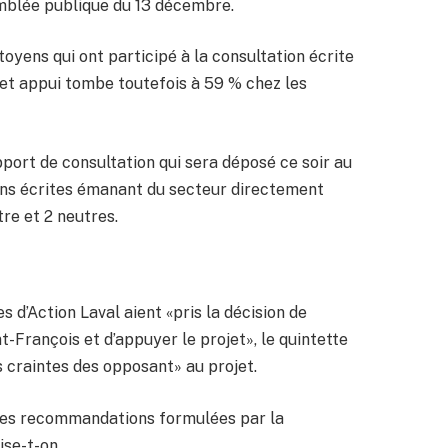
emblée publique du 13 décembre.
itoyens qui ont participé à la consultation écrite
et appui tombe toutefois à 59 % chez les
pport de consultation qui sera déposé ce soir au
ions écrites émanant du secteur directement
tre et 2 neutres.
s d’Action Laval aient «pris la décision de
t-François et d’appuyer le projet», le quintette
es craintes des opposant» au projet.
 les recommandations formulées par la
ise-t-on.