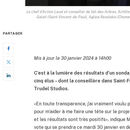
Le chef d’Action Laval et conseiller de Val-des-Arbres, Achille
Galati (Saint-Vincent-de-Paul), Aglaia Revelakis (Chomed
PARTAGER
Mis à jour le 30 janvier 2024 à 14h00
C’est à la lumière des résultats d’un son
cinq élus – dont la conseillère dans Saint-F
Trudel Studios.
«En toute transparence, j’ai vraiment voulu 
pour m’aider à me faire une tête sur le proj
et les résultats sont très positifs», indiqu
vote qui se prendra ce mardi 30 janvier en d