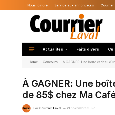
Nous joindre
Service aux annonceurs
Courrier
Actualités
Faits divers
Cul
-
-
Home
Concours
À GAGNER: Une boîte cadeau d’un
À GAGNER: Une boîte
de 85$ chez Ma Café
Par
Courrier Laval
21 novembre 2025