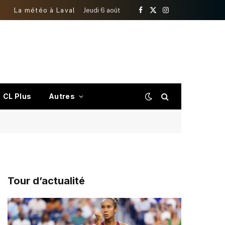
La météo à Laval
Jeudi 6 août
Facebook
X
Instagram
(Twitter)
CL Plus
Autres
Tour d’actualité