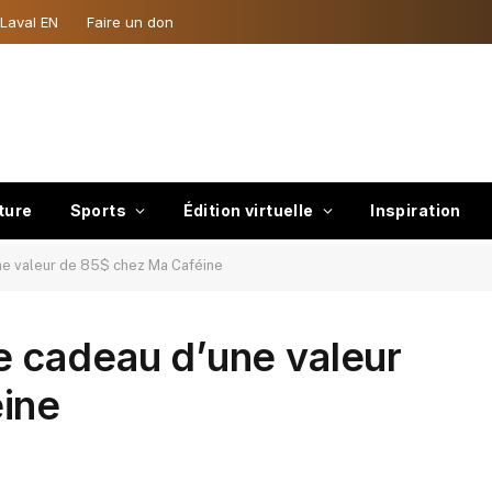
 Laval EN
Faire un don
ture
Sports
Édition virtuelle
Inspiration
e valeur de 85$ chez Ma Caféine
 cadeau d’une valeur
ine