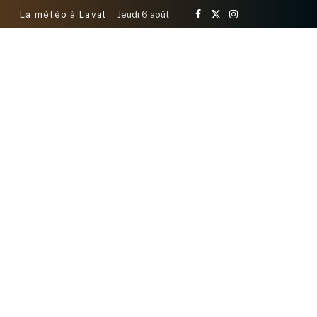
La météo à Laval
Jeudi 6 août
Facebook
X
Instagram
(Twitter)