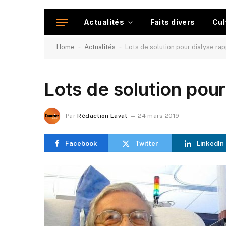
Actualités
Faits divers
Cul
-
-
Home
Actualités
Lots de solution pour dialyse ra
Lots de solution pour
Par
Rédaction Laval
24 mars 2019
Facebook
Twitter
LinkedIn