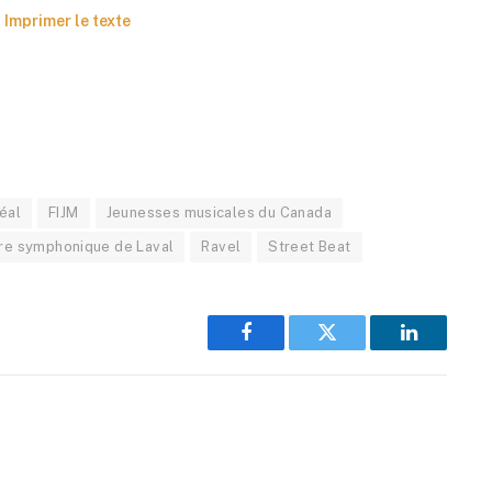
Imprimer le texte
réal
FIJM
Jeunesses musicales du Canada
re symphonique de Laval
Ravel
Street Beat
Facebook
Twitter
LinkedIn