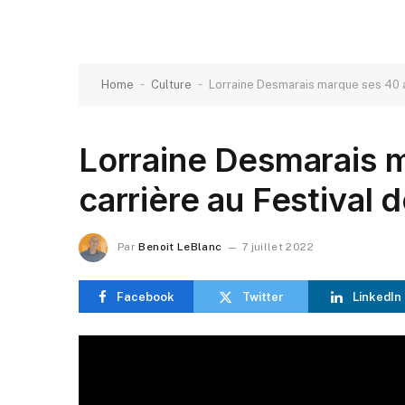
-
-
Home
Culture
Lorraine Desmarais marque ses 40 an
Lorraine Desmarais 
carrière au Festival d
Par
Benoit LeBlanc
7 juillet 2022
Facebook
Twitter
LinkedIn