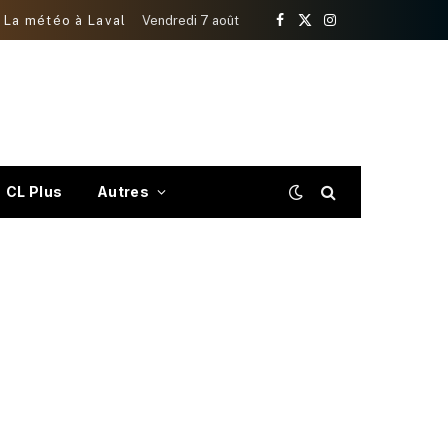
La météo à Laval
Vendredi 7 août
Facebook
X
Instagram
(Twitter)
CL Plus
Autres