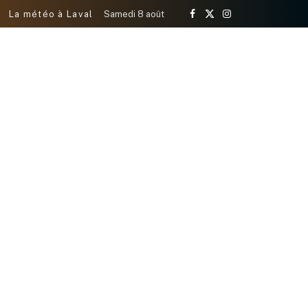
La météo à Laval
Samedi 8 août
Facebook
X
Instagram
(Twitter)