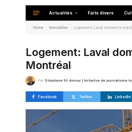
Actualités
Faits divers
Cul
-
-
Home
Immobilier
Logement: Laval domine le marc
Logement: Laval dom
Montréal
Par
Stéphane St-Amour | Initiative de journalisme l
Facebook
Twitter
LinkedIn