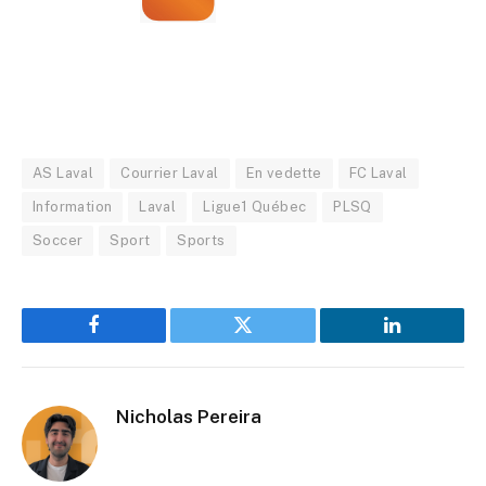
AS Laval
Courrier Laval
En vedette
FC Laval
Information
Laval
Ligue1 Québec
PLSQ
Soccer
Sport
Sports
Facebook
Twitter
LinkedIn
Nicholas Pereira