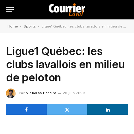
-
-
Home
Sports
Ligue1 Québec: les clubs lavallois en milieu de peloton
Ligue1 Québec: les
clubs lavallois en milieu
de peloton
Par
Nicholas Pereira
20 juin 2023