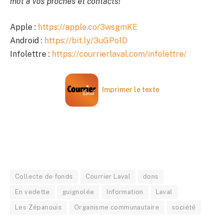
mot à vos proches et contacts!
Apple :
https://apple.co/3wsgmKE
Android :
https://bit.ly/3uGPo1D
Infolettre :
https://courrierlaval.com/infolettre/
Imprimer le texte
Collecte de fonds
Courrier Laval
dons
En vedette
guignolée
Information
Laval
Les Zépanouis
Organisme communautaire
société