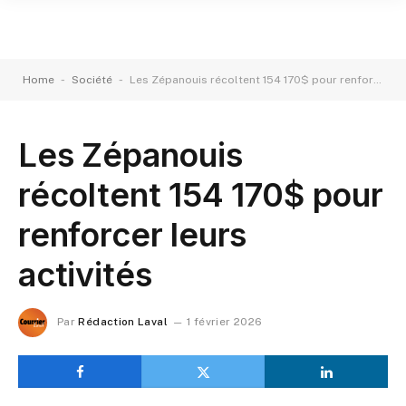
-
-
Home
Société
Les Zépanouis récoltent 154 170$ pour renforcer leurs activités
Les Zépanouis
récoltent 154 170$ pour
renforcer leurs
activités
Par
Rédaction Laval
1 février 2026